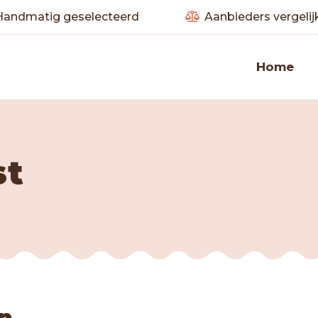
andmatig geselecteerd
Aanbieders vergelij
Home
st
n