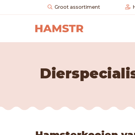
Groot assortiment
H
Dierspeciali
Hamsterkooien va