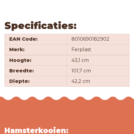
Specificaties:
EAN Code:
8010690182902
Merk:
Ferplast
Hoogte:
43,1 cm
Breedte:
101,7 cm
Diepte:
42,2 cm
Hamsterkooien: