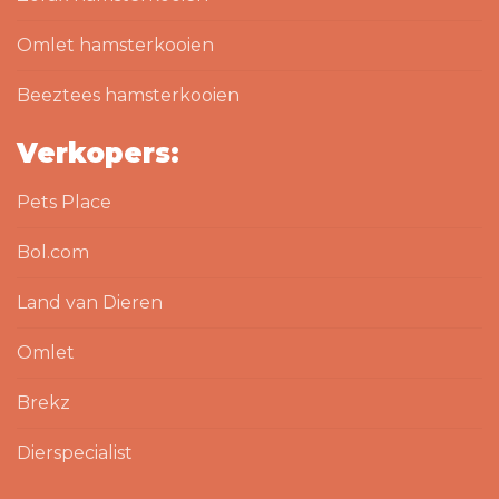
Omlet hamsterkooien
Beeztees hamsterkooien
Verkopers:
Pets Place
Bol.com
Land van Dieren
Omlet
Brekz
Dierspecialist