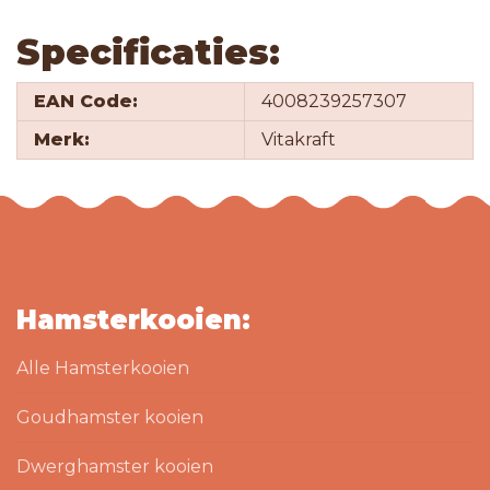
Specificaties:
EAN Code:
4008239257307
Merk:
Vitakraft
Hamsterkooien:
Alle Hamsterkooien
Goudhamster kooien
Dwerghamster kooien