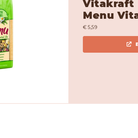
Vitakraft
Menu Vita
€ 5,59
B