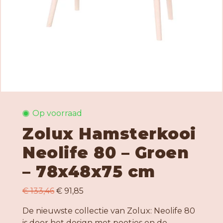
Op voorraad
Zolux Hamsterkooi
Neolife 80 – Groen
– 78x48x75 cm
€ 133,46
€ 91,85
De nieuwste collectie van Zolux: Neolife 80
is door het design met pootjes en de