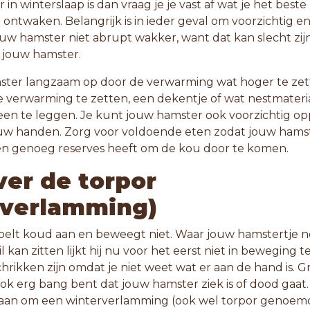
 in winterslaap is dan vraag je je vast af wat je het bes
ontwaken. Belangrijk is in ieder geval om voorzichtig en
ouw hamster niet abrupt wakker, want dat kan slecht zij
 jouw hamster.
ter langzaam op door de verwarming wat hoger te zett
 de verwarming te zetten, een dekentje of wat nestmateri
en te leggen. Je kunt jouw hamster ook voorzichtig o
uw handen. Zorg voor voldoende eten zodat jouw hams
en genoeg reserves heeft om de kou door te komen.
ver de torpor
rverlamming)
elt koud aan en beweegt niet. Waar jouw hamstertje 
il kan zitten lijkt hij nu voor het eerst niet in beweging t
hrikken zijn omdat je niet weet wat er aan de hand is. G
ok erg bang bent dat jouw hamster ziek is of dood gaat.
gaan om een winterverlamming (ook wel torpor genoemd