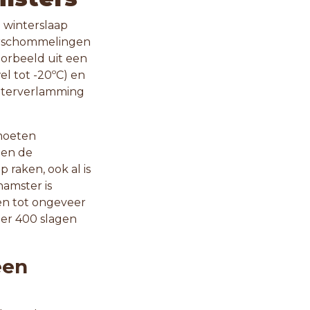
n winterslaap
urschommelingen
orbeeld uit een
l tot -20ºC) en
interverlamming
 moeten
 en de
 raken, ook al is
hamster is
en tot ongeveer
er 400 slagen
een