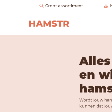
Groot assortiment
H
Alles
en w
hams
Wordt jouw hams
kunnen dat jouw