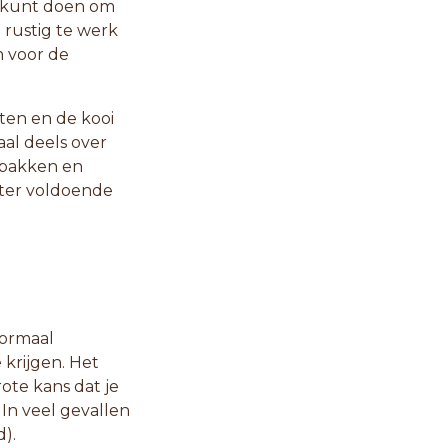
te kunt doen om
 rustig te werk
n voor de
en en de kooi
aal deels over
ppakken en
ter voldoende
normaal
e krijgen. Het
rote kans dat je
 In veel gevallen
).