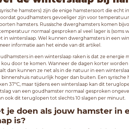
rische hamsters) zijn de enige hamstersoort die echt i
 doordat goudhamsters gevoeliger zijn voor temperatu
oorten hamsters. Russische dwerghamsters komen bijvo
temperatuur normaal gesproken al veel lager is (soms we
t in winterslaap. Wel kunnen dwerghamsters in een w
meer informatie aan het einde van dit artikel.
udhamsters in een winterslaap raken is dat ze energie
 kou door te komen. Wanneer de dagen korter worden
t dan kunnen ze net als in de natuur in een winterslaap
binnenshuis natuurlijk hoger dan buiten. Een syrische 
en 37ºC, maar tijdens een winterslaap kan dit teruglop
artslag van een goudhamster normaal gesproken ongeve
an ook dit teruglopen tot slechts 10 slagen per minuut.
 je doen als jouw hamster in 
aap is?