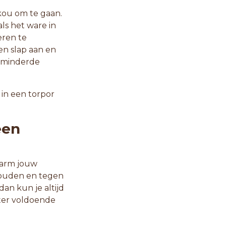
kou om te gaan.
ls het ware in
eren te
en slap aan en
erminderde
in een torpor
een
Warm jouw
houden en tegen
dan kun je altijd
ter voldoende