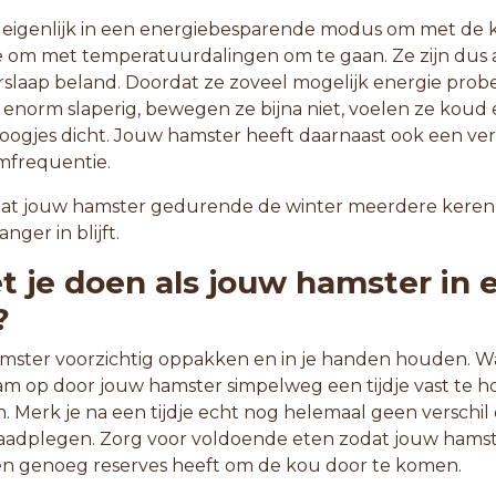
 eigenlijk in een energiebesparende modus om met de 
ie om met temperatuurdalingen om te gaan. Ze zijn dus a
rslaap beland. Doordat ze zoveel mogelijk energie prob
 enorm slaperig, bewegen ze bijna niet, voelen ze koud 
ogjes dicht. Jouw hamster heeft daarnaast ook een v
mfrequentie.
 dat jouw hamster gedurende de winter meerdere keren 
nger in blijft.
 je doen als jouw hamster in 
?
mster voorzichtig oppakken en in je handen houden. 
m op door jouw hamster simpelweg een tijdje vast te 
. Merk je na een tijdje echt nog helemaal geen verschil 
raadplegen. Zorg voor voldoende eten zodat jouw hams
en genoeg reserves heeft om de kou door te komen.