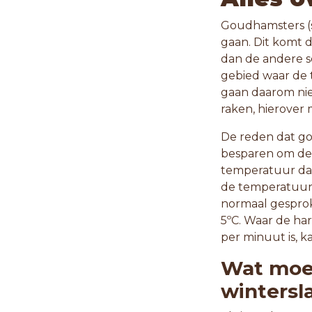
Goudhamsters (sy
gaan. Dit komt
dan de andere s
gebied waar de 
gaan daarom nie
raken, hierover 
De reden dat go
besparen om de
temperatuur daal
de temperatuur 
normaal gesprok
5ºC. Waar de h
per minuut is, k
Wat moet
wintersl