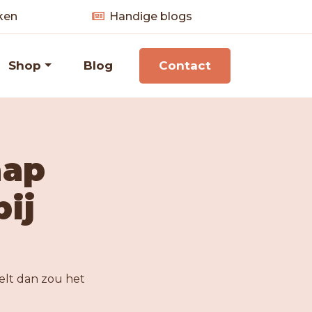
ken
Handige blogs
Shop
Blog
Contact
aap
ij
elt dan zou het