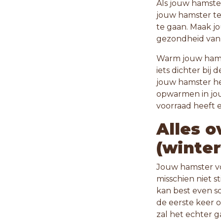
Als jouw hamster
jouw hamster te 
te gaan. Maak j
gezondheid van
Warm jouw hams
iets dichter bij
jouw hamster he
opwarmen in jo
voorraad heeft 
Alles o
(winte
Jouw hamster vo
misschien niet st
kan best even sc
de eerste keer o
zal het echter 